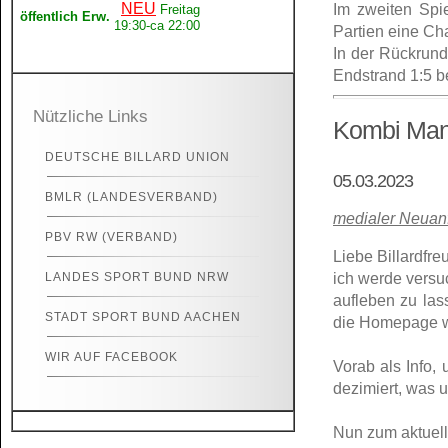
NEU
Im zweiten Spi
Freitag
öffentlich Erw.
19:30-ca 22:00
Partien eine Cha
In der Rückrund
Endstrand 1:5 b
Nützliche Links
Kombi Man
DEUTSCHE BILLARD UNION
05.03.2023
BMLR (LANDESVERBAND)
medialer Neuanf
PBV RW (VERBAND)
Liebe Billardfre
LANDES SPORT BUND NRW
ich werde versu
aufleben zu las
STADT SPORT BUND AACHEN
die Homepage w
WIR AUF FACEBOOK
Vorab als Info,
dezimiert, was 
Nun zum aktuell