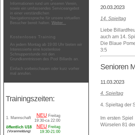
Informationen rund um unseren Verein,
20.03.2023
sowie ein umfassendes Serviceangebot
in einer verständlichen
Navigationssprache für unsere virtuellen
14. Spieltag
Besucher bereit halten.
Weiter...
Liebe Billardfre
auch am 14. Spie
Kostenloses Training
Die Blaue Pomer
An jedem Montag ab 19:00 Uhr bieten wir
Interessierte eine kostenlose
3:5
Schnupperstunde mit den
Grundkenntnissen des Pool Billards an.
Senioren 
Einfach vorbeischauen oder kurz vorher
mal anrufen.
11.03.2023
4. Spieltag
Trainingszeiten:
4. Spieltag der 
NEU
Freitag
Im ersten Spie
1. Mannschaft
19:30-ca 22:00
Würselen 81 deut
NEU
Freitag
öffentlich U18
(Voranmeldung)
19:30-21:00