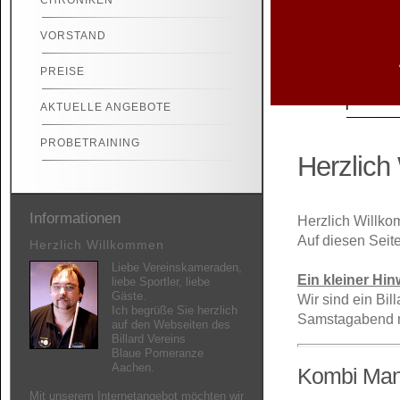
CHRONIKEN
VORSTAND
PREISE
AKTUELLE ANGEBOTE
PROBETRAINING
Herzlich
Informationen
Herzlich Willko
Auf diesen Seit
Herzlich Willkommen
Liebe Vereinskameraden,
Ein kleiner Hi
liebe Sportler, liebe
Gäste.
Wir sind ein Bil
Ich begrüße Sie herzlich
Samstagabend m
auf den Webseiten des
Billard Vereins
Blaue Pomeranze
Aachen.
Kombi Man
Mit unserem Internetangebot möchten wir